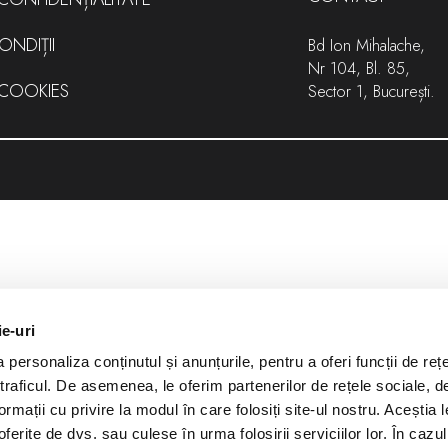
ONDIȚII
Bd Ion Mihalache,
Nr 104, Bl. 85,
 COOKIES
Sector 1, București.
ie-uri
personaliza conținutul și anunțurile, pentru a oferi funcții de reț
 traficul. De asemenea, le oferim partenerilor de rețele sociale, d
ormații cu privire la modul în care folosiți site-ul nostru. Aceștia l
ferite de dvs. sau culese în urma folosirii serviciilor lor. În cazul