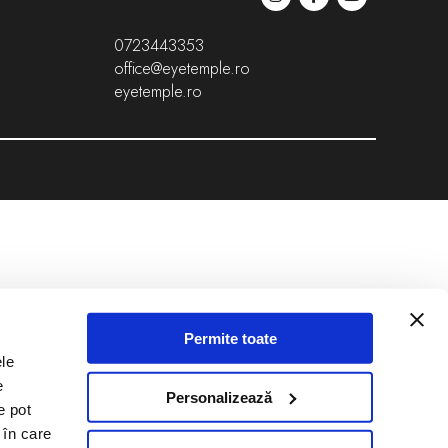
0723443353
office@eyetemple.ro
eyetemple.ro
Permite toate
ele
e
Personalizează
e pot
 în care