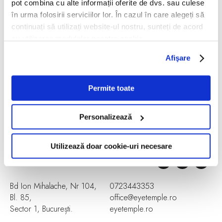
pot combina cu alte informații oferite de dvs. sau culese
în urma folosirii serviciilor lor. În cazul în care alegeți să
continuați să utilizați website-ul nostru, sunteți de acord
DESPRE
cu utilizarea modulelor noastre cookie.
POLITICĂ DE CONFIDENȚIALITATE
Afişare
SHOP
Permite toate
TERMENI ȘI CONDIȚII
BLOG
Personalizează
POLITICĂ DE COOKIES
Utilizează doar cookie-uri necesare
CONTACT
Bd Ion Mihalache, Nr 104,
0723443353
Bl. 85,
office@eyetemple.ro
Sector 1, București.
eyetemple.ro