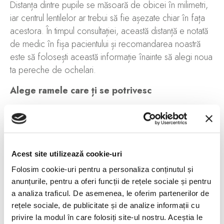
Distanța dintre pupile se măsoară de obicei în milimetri,
iar centrul lentilelor ar trebui să fie așezate chiar în fața
acestora. În timpul consultației, această distanță e notată
de medic în fișa pacientului și recomandarea noastră
este să folosești această informație înainte să alegi noua
ta pereche de ochelari.
Alege ramele care ți se potrivesc
Probabil cel mai important pas pentru tine e să găsești
ramele care ți se potrivesc, în funcție de preferințe, stilul
personal, dar și luând în considerare forma feței tale.
Astfel, pentru ca perechea de ochelari să fie
Acest site utilizează cookie-uri
complentară formelor tale, citește articolul nostru în
Folosim cookie-uri pentru a personaliza conținutul și
detaliu despre ce fel de rame ți se potrivesc.
anunțurile, pentru a oferi funcții de rețele sociale și pentru
a analiza traficul. De asemenea, le oferim partenerilor de
Optează pentru învelișul protector de care ai
rețele sociale, de publicitate și de analize informații cu
nevoie
privire la modul în care folosiți site-ul nostru. Aceștia le