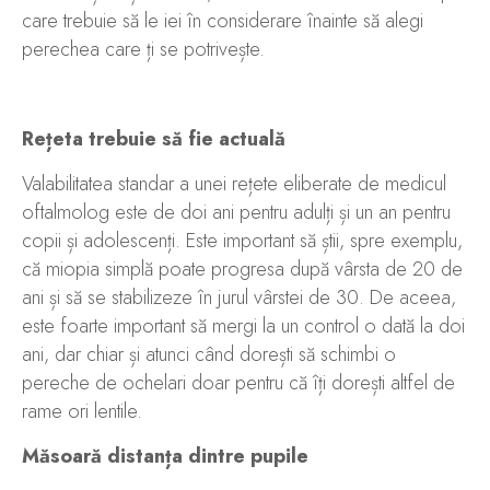
care trebuie să le iei în considerare înainte să alegi
perechea care ți se potrivește.
R
ețeta trebuie să fie actuală
Valabilitatea standar a unei rețete eliberate de medicul
oftalmolog este de doi ani pentru adulți și un an pentru
copii și adolescenți. Este important să știi, spre exemplu,
că miopia simplă poate progresa după vârsta de 20 de
ani și să se stabilizeze în jurul vârstei de 30. De aceea,
este foarte important să mergi la un control o dată la doi
ani, dar chiar și atunci când dorești să schimbi o
pereche de ochelari doar pentru că îți dorești altfel de
rame ori lentile.
Măsoară distanța dintre pupile