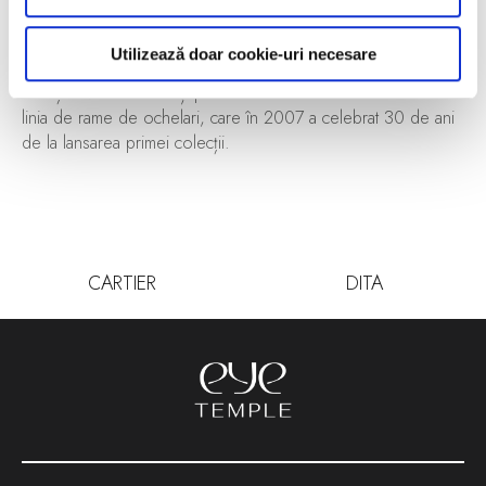
piese vestimentare, iar pe de altă parte reprezentat de
splendida modă feminină și de miresmele înfloritoare ale
Utilizează doar cookie-uri necesare
acesteia.
Creațiile vestimentare și parfumurile Azzaro au fost urmate de
linia de rame de ochelari, care în 2007 a celebrat 30 de ani
de la lansarea primei colecții.
CARTIER
DITA