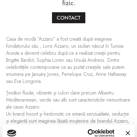
fizic.
CONTACT
Casa de modă “Azzaro” a fost creată după imaginea
fondatorului său , Loris Azzaro, un sicilian născut în Tunisia.
Acesta a devenit celebru după ce a realizat creații pentru
Brigitte Bardot, Sophia Loren sau Ursula Andress. Dintre
celebritățile contemporane ce au purtat creațiile sale putem
enumera pe January Jones, Penelope Cruz, Anne Hathaway
sau Eva Longoria.
Țesături fluide, vibrante și culori clare precum Albastru
Mediteraneean, verde sau alb sunt caracteristicile nemuritoare
ale casei Azzaro.
Un brand însorit și hedonistic ce emană senzualitate, seducție
și elegantă sunt imaginea lăsată moștenire de brandul Azzaro,
rezultând din relația dintre ființa umană și libertate, libertarea
minții și a trupului ce au marcat anii ’70, un deceniu fără