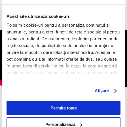
restricții unde moda avangardistă și fotografia celebrau
goliciunea.
Acest site utilizează cookie-uri
Folosim cookie-uri pentru a personaliza conținutul și
anunțurile, pentru a oferi funcții de rețele sociale și pentru
a analiza traficul. De asemenea, le oferim partenerilor de
rețele sociale, de publicitate și de analize informații cu
privire la modul în care folosiți site-ul nostru. Aceștia le
pot combina cu alte informații oferite de dvs. sau culese
în urma folosirii serviciilor lor. În cazul în care alegeți să
continuați să utilizați website-ul nostru, sunteți de acord
cu utilizarea modulelor noastre cookie.
Afişare
Mai presus de modă, Azzaro a implementat un stil de viață
Permite toate
chic, monden, sinonim cu luxul din ziua de astăzi. Arta trăirii a
dat naștere puternicului brand, pe de o parte reprezentat
printr-o variație încrezătoare de miresme bărbătești, dar și de
Personalizează